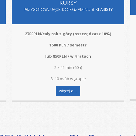
KURSY
PRZYGOTOWUJĄCE DO EGZAMINU 8-KLASISTY
2700PLN/cały rok z góry (oszczędzasz 10%)
1500 PLN / semestr
lub 850PLN / w 4 ratach
2 x 45 min (60h)
8- 10 osób w grupie
więcej o ...