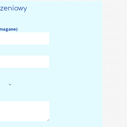
szeniowy
ymagane)