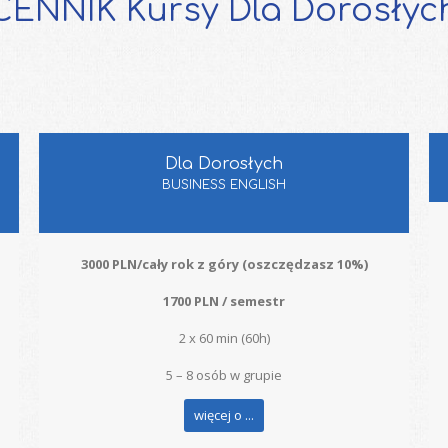
CENNIK Kursy Dla Dorosłyc
Dla Dorosłych
BUSINESS ENGLISH
3000 PLN/cały rok z góry (oszczędzasz 10%)
1700 PLN / semestr
2 x 60 min (60h)
5 – 8 osób w grupie
więcej o ...