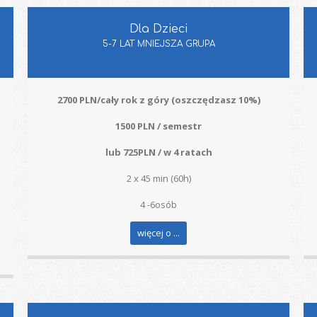
Dla Dzieci
5-7 LAT MNIEJSZA GRUPA
2700 PLN/cały rok z góry (oszczędzasz 10%)
1500 PLN / semestr
lub 725PLN / w 4 ratach
2 x 45 min (60h)
4 -6osób
więcej o ...