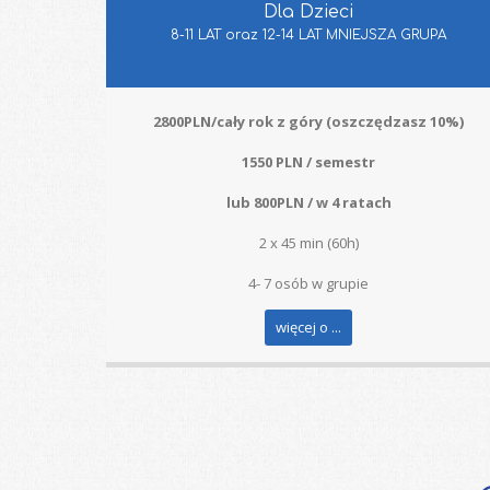
Dla Dzieci
8-11 LAT oraz 12-14 LAT MNIEJSZA GRUPA
2800PLN/cały rok z góry (oszczędzasz 10%)
1550 PLN / semestr
lub 800PLN / w 4 ratach
2 x 45 min (60h)
4- 7 osób w grupie
więcej o ...