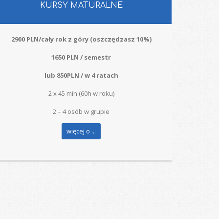
KURSY MATURALNE
2900 PLN/cały rok z góry (oszczędzasz 10%)
1650 PLN / semestr
lub 850PLN / w 4 ratach
2 x 45 min (60h w roku)
2 – 4 osób w grupie
więcej o ...