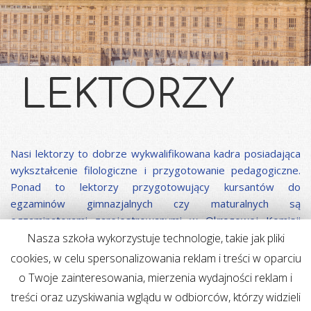
LEKTORZY
Nasi lektorzy to dobrze wykwalifikowana kadra posiadająca
wykształcenie filologiczne i przygotowanie pedagogiczne.
Ponad to lektorzy przygotowujący kursantów do
egzaminów gimnazjalnych czy maturalnych są
egzaminatorami zarejestrowanymi w Okręgowej Komisji
Egzaminacyjnej. Wszyscy posiadają kilkuletnie
Nasza szkoła wykorzystuje technologie, takie jak pliki
doświadczenie w prowadzeniu zajęć językowych zdobytym
cookies, w celu spersonalizowania reklam i treści w oparciu
w Polsce jak również za granicą, w Anglii czy USA. Lektorzy
o Twoje zainteresowania, mierzenia wydajności reklam i
mają doświadczenie w pracy z dziećmi i potrafią stworzyć
treści oraz uzyskiwania wglądu w odbiorców, którzy widzieli
miłą i przyjazną atmosferę. Współpracujemy z native